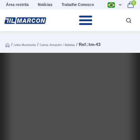
0
Área restrita
Notícias
Trabalhe Conosco
/
/
/
Ref.:tm-43
Linha Movimento
Carros Armazém / Bebidas