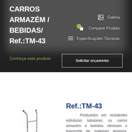
CARROS
Galeria
ARMAZÉM /
0
Comparar Produto
BEBIDAS/
Especificações Técnicas
Ref.:TM-43
Conheça este produto
Solicitar orçamento
Ref.:TM-43
Produzidos em resistentes
estruturas tubulares, os carros
armazém e bebidas otimizam o
transporte de materiais diversos.