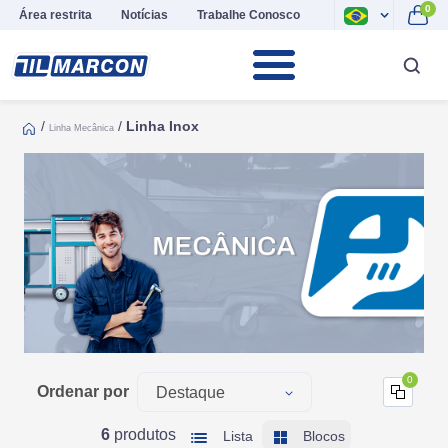
0
Área restrita
Notícias
Trabalhe Conosco
/
/
Linha Inox
Linha Mecânica
0
Ordenar por
Destaque
Mais Recentes
6
produtos
Lista
Blocos