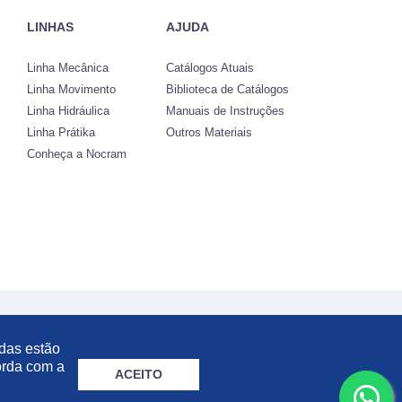
LINHAS
AJUDA
Linha Mecânica
Catálogos Atuais
Linha Movimento
Biblioteca de Catálogos
Linha Hidráulica
Manuais de Instruções
Linha Prátika
Outros Materiais
Conheça a Nocram
gica Ltda | 57.211.997/0001-46. Todos os direitos reservados.
adas estão
orda com a
ACEITO