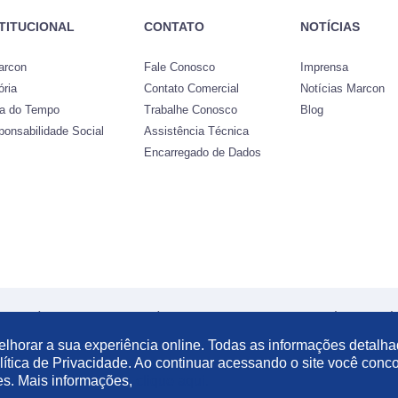
STITUCIONAL
CONTATO
NOTÍCIAS
arcon
Fale Conosco
Imprensa
ória
Contato Comercial
Notícias Marcon
ha do Tempo
Trabalhe Conosco
Blog
ponsabilidade Social
Assistência Técnica
Encarregado de Dados
ais
|
Política de Privacidade
|
Política de Cookies
© 2021 Marcon Indústria Metalúr
 melhorar a sua experiência online. Todas as informações detalh
ítica de Privacidade. Ao continuar acessando o site você conc
es. Mais informações,
clique aqui.