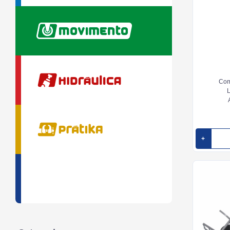
Com
L
+