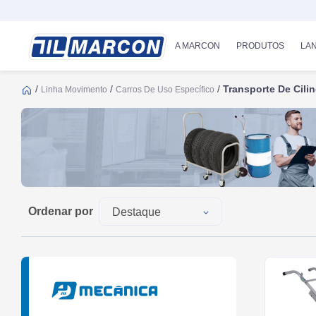
A MARCON
PRODUTOS
LA
/
/
/
Transporte De Cili
Linha Movimento
Carros De Uso Específico
Ordenar por
Destaque
Mais Recentes
Mais Antigos