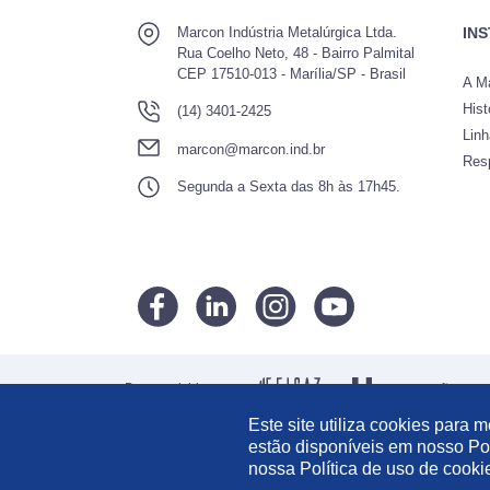
Marcon Indústria Metalúrgica Ltda.
IN
Rua Coelho Neto, 48 - Bairro Palmital
CEP 17510-013 - Marília/SP - Brasil
A M
Hist
(14) 3401-2425
Lin
marcon@marcon.ind.br
Res
Segunda a Sexta das 8h às 17h45.
Desenvolvido por:
Informações Leg
Este site utiliza cookies para
estão disponíveis em nosso Pol
nossa Política de uso de cooki