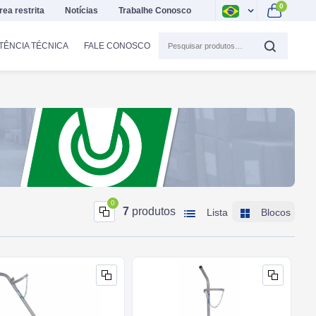
0
rea restrita
Notícias
Trabalhe Conosco
TÊNCIA TÉCNICA
FALE CONOSCO
0
7
produtos
Lista
Blocos