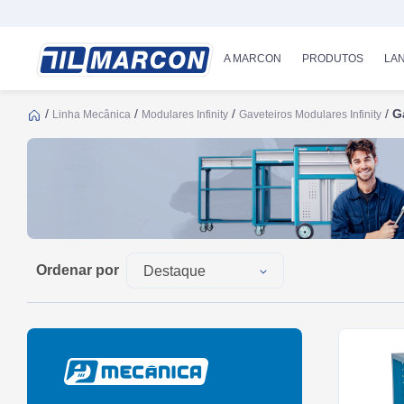
A MARCON
PRODUTOS
LA
/
/
/
/
G
Linha Mecânica
Modulares Infinity
Gaveteiros Modulares Infinity
Ordenar por
Destaque
Mais Recentes
Mais Antigos