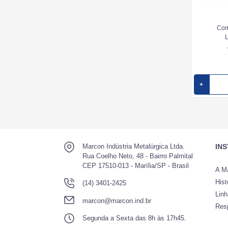
Com
L
+
Marcon Indústria Metalúrgica Ltda.
IN
Rua Coelho Neto, 48 - Bairro Palmital
CEP 17510-013 - Marília/SP - Brasil
A M
Hist
(14) 3401-2425
Lin
marcon@marcon.ind.br
Res
Segunda a Sexta das 8h às 17h45.