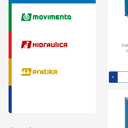
Com
L
+