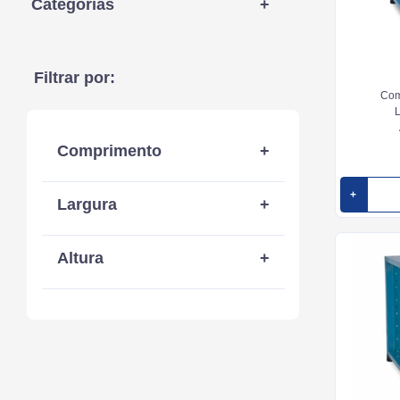
Categorias
+
Acessórios (18)
Filtrar por:
Tampos (9)
Com
Gaveteiros (9)
L
Comprimento
+
520 mm
+
Largura
+
430 mm
600 mm
Altura
+
870 mm
700 mm