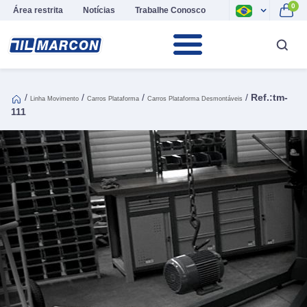
0
Área restrita
Notícias
Trabalhe Conosco
/
/
/
/
Ref.:tm-
Linha Movimento
Carros Plataforma
Carros Plataforma Desmontáveis
111