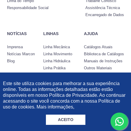
Linha do Tempo
Trabalhe Conosco
Responsabilidade Social
Assistência Técnica
Encarregado de Dados
NOTÍCIAS
LINHAS
AJUDA
Imprensa
Linha Mecânica
Catálogos Atuais
Notícias Marcon
Linha Movimento
Biblioteca de Catálogos
Blog
Linha Hidráulica
Manuais de Instruções
Linha Prátika
Outros Materiais
Conheça a Nocram
Este site utiliza cookies para melhorar a sua experiência
online. Todas as informações detalhadas estão estão
Desenvolvido por:
disponíveis em nosso Política de Privacidade. Ao continuar
acessando o site você concorda com a nossa Política de
Informações Legais
|
Política de Privacidade
|
Política de Cookies
uso de cookies. Mais informações,
clique aqui.
© 2021 Marcon Indústria Metalúrgica Ltda | 57.211.997/0001-46. Todos os
direitos reservados.
ACEITO