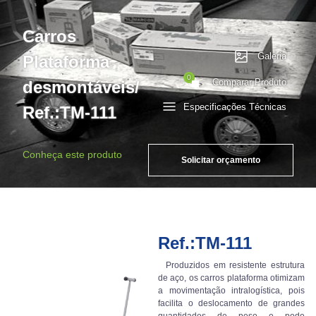
Carros
Galeria
Plataforma
0
Comparar Produto
desmontáveis/
Especificações Técnicas
Ref.:TM-111
Conheça este produto
Solicitar orçamento
Ref.:TM-111
Produzidos em resistente estrutura
de aço, os carros plataforma otimizam
a movimentação intralogística, pois
facilita o deslocamento de grandes