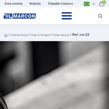
0
Área restrita
Notícias
Trabalhe Conosco
/
/
/
/
Ref.:rm-23
Linha Movimento
Rodas E Ferragens
Rodas Maciças