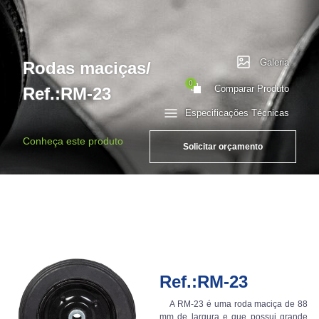
Galeria
Rodas maciças/
0
Comparar Produto
Ref.:RM-23
Especificações Técnicas
Conheça este produto
Solicitar orçamento
Ref.:RM-23
A RM-23 é uma roda maciça de 88
mm de largura e que possui grande