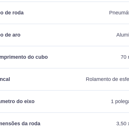
po de roda
Pneumát
po de aro
Alumí
mprimento do cubo
70
ncal
Rolamento de esfe
âmetro do eixo
1 poleg
mensões da roda
3,50 