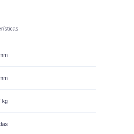
rísticas
 mm
 mm
7 kg
das