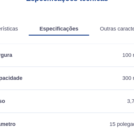
rísticas
Especificações
Outras caracte
rgura
100
pacidade
300
so
3,
âmetro
15 polega