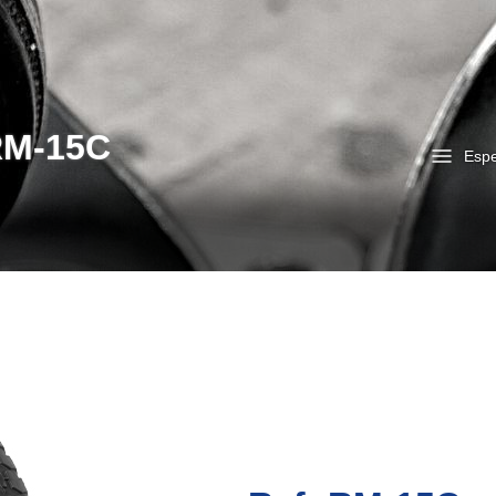
RM-15C
Espe