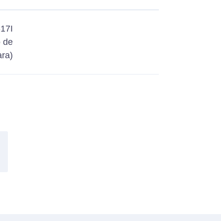
17I
o de
ra)