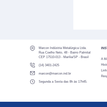
Marcon Indústria Metalúrgica Ltda.
IN
Rua Coelho Neto, 48 - Bairro Palmital
CEP 17510-013 - Marília/SP - Brasil
A M
Hist
(14) 3401-2425
Lin
marcon@marcon.ind.br
Res
Segunda a Sexta das 8h às 17h45.