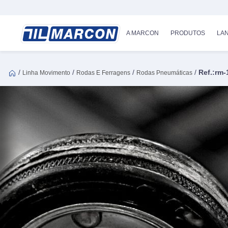
A MARCON
PRODUTOS
LA
/
/
/
/
Ref.:rm-
Linha Movimento
Rodas E Ferragens
Rodas Pneumáticas