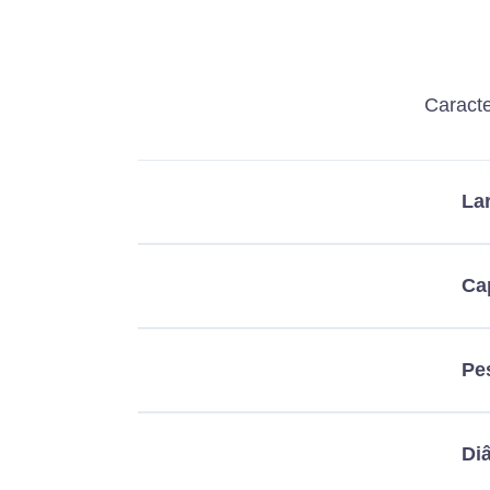
Caracte
La
Ca
Pe
Di