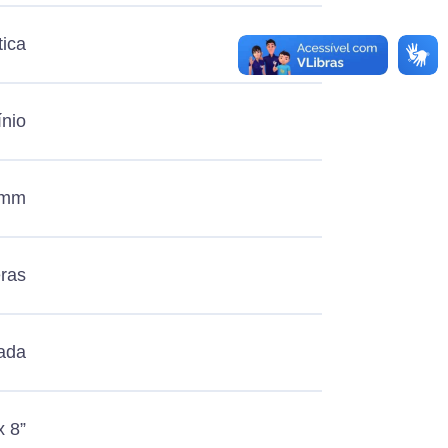
ica
nio
 mm
ras
ada
x 8”