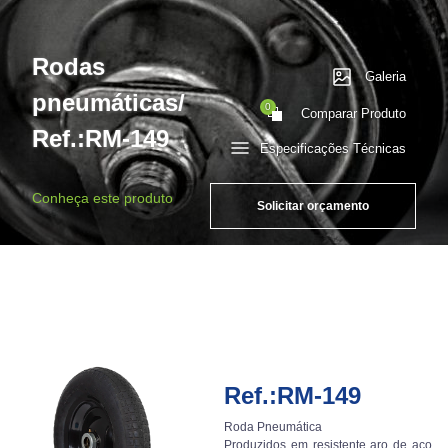
Rodas
Galeria
pneumáticas/
0
Comparar Produto
Ref.:RM-149
Especificações Técnicas
Conheça este produto
Solicitar orçamento
Ref.:RM-149
Roda Pneumática
Produzidos em resistente aro de aço