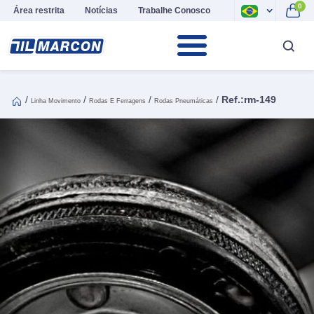
0
Área restrita
Notícias
Trabalhe Conosco
/
/
/
/
Ref.:rm-149
Linha Movimento
Rodas E Ferragens
Rodas Pneumáticas