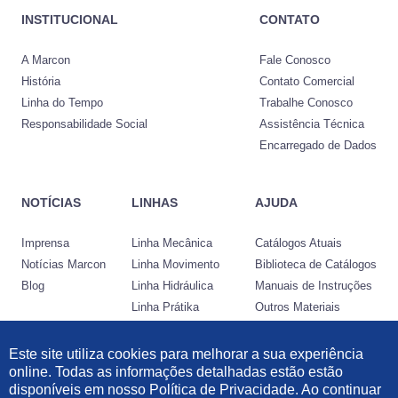
INSTITUCIONAL
CONTATO
A Marcon
Fale Conosco
História
Contato Comercial
Linha do Tempo
Trabalhe Conosco
Responsabilidade Social
Assistência Técnica
Encarregado de Dados
NOTÍCIAS
LINHAS
AJUDA
Imprensa
Linha Mecânica
Catálogos Atuais
Notícias Marcon
Linha Movimento
Biblioteca de Catálogos
Blog
Linha Hidráulica
Manuais de Instruções
Linha Prátika
Outros Materiais
Conheça a Nocram
Este site utiliza cookies para melhorar a sua experiência
online. Todas as informações detalhadas estão estão
Desenvolvido por:
disponíveis em nosso Política de Privacidade. Ao continuar