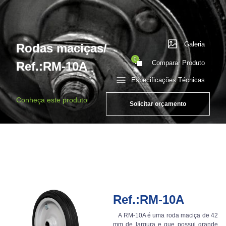
Galeria
Rodas maciças/
0
Comparar Produto
Ref.:RM-10A
Especificações Técnicas
Conheça este produto
Solicitar orçamento
Ref.:RM-10A
A RM-10A é uma roda maciça de 42
mm de largura e que possui grande