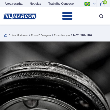
0
Área restrita
Notícias
Trabalhe Conosco
/
/
/
/
Ref.:rm-10a
Linha Movimento
Rodas E Ferragens
Rodas Maciças