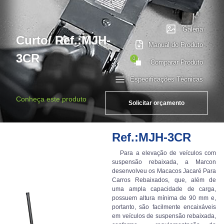
Galeria
Curto/ Ref.:MJH-
Manual do Produto
3CR
0
Comparar Produto
Especificações Técnicas
Conheça este produto
Solicitar orçamento
Ref.:MJH-3CR
Para a elevação de veículos com
suspensão rebaixada, a Marcon
desenvolveu os Macacos Jacaré Para
Carros Rebaixados, que, além de
uma ampla capacidade de carga,
possuem altura mínima de 90 mm e,
portanto, são facilmente encaixáveis
em veículos de suspensão rebaixada,