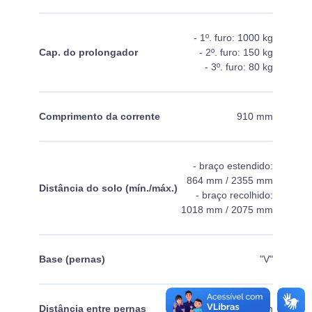
- 1º. furo: 1000 kg
Cap. do prolongador
- 2º. furo: 150 kg
- 3º. furo: 80 kg
Comprimento da corrente
910 mm
- braço estendido:
864 mm / 2355 mm
Distância do solo (mín./máx.)
- braço recolhido:
1018 mm / 2075 mm
Base (pernas)
"V"
Distância entre pernas
692 mm