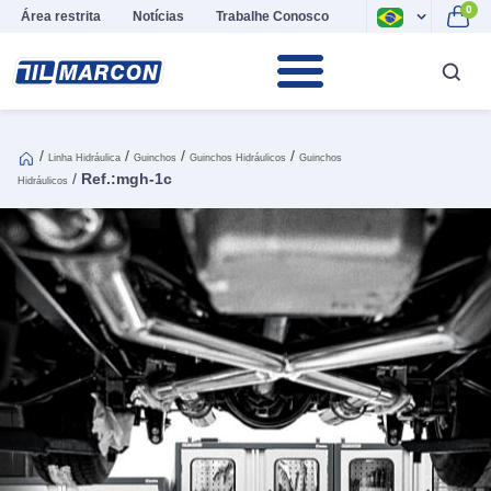
0
Área restrita
Notícias
Trabalhe Conosco
/
/
/
/
Linha Hidráulica
Guinchos
Guinchos Hidráulicos
Guinchos
/
Ref.:mgh-1c
Hidráulicos