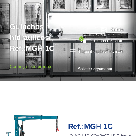
Guinchos
Galeria
hidráulicos/
0
Comparar Produto
Ref.:MGH-1C
Especificações Técnicas
Conheça este produto
Solicitar orçamento
Ref.:MGH-1C