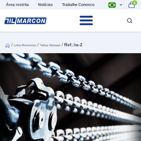
0
Área restrita
Notícias
Trabalhe Conosco
/
/
/
Ref.:ta-2
Linha Movimento
Talhas Manuais