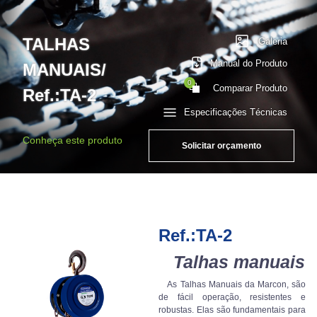
TALHAS
Galeria
Manual do Produto
MANUAIS/
0
Comparar Produto
Ref.:TA-2
Especificações Técnicas
Conheça este produto
Solicitar orçamento
Ref.:TA-2
Talhas manuais
As Talhas Manuais da Marcon, são
de fácil operação, resistentes e
robustas. Elas são fundamentais para