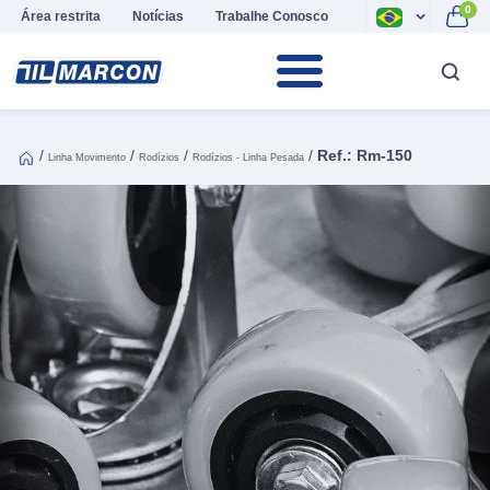
0
Área restrita
Notícias
Trabalhe Conosco
/
/
/
/
Ref.: Rm-150
Linha Movimento
Rodízios
Rodízios - Linha Pesada