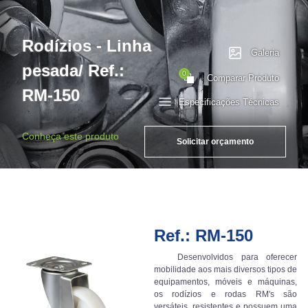
Rodízios - Linha
Galeria
pesada/ Ref.:
0
Comparar Produto
RM-150
Especificações Técnicas
Conheça este produto
Solicitar orçamento
Ref.: RM-150
Desenvolvidos para oferecer
mobilidade aos mais diversos tipos de
equipamentos, móveis e máquinas,
os rodízios e rodas RM's são
versáteis, resistentes e possuem uma