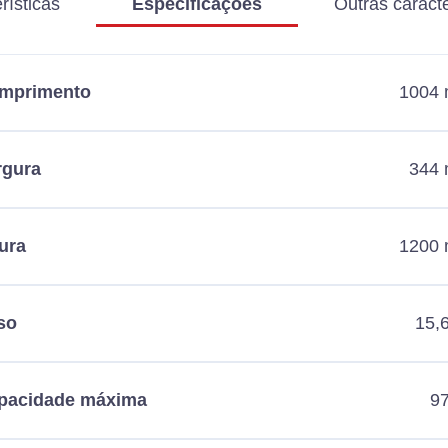
rísticas
Especificações
Outras caracte
mprimento
1004
rgura
344
ura
1200
so
15,
pacidade máxima
97