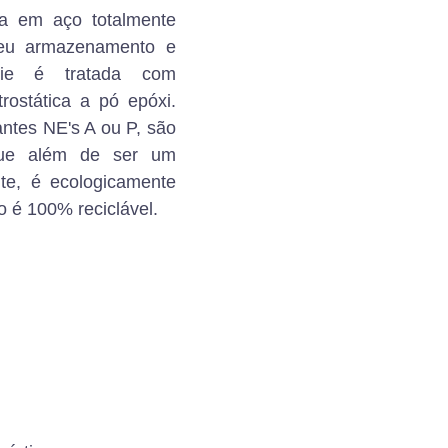
a em aço totalmente
 seu armazenamento e
ície é tratada com
trostática a pó epóxi.
antes NE's A ou P, são
 que além de ser um
nte, é ecologicamente
no é 100% reciclável.