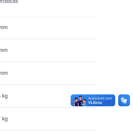
rísticas
 mm
 mm
 mm
6 kg
 kg