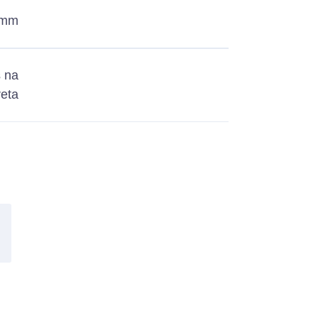
 mm
 na
reta