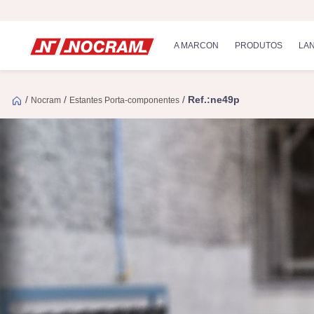
A MARCON
PRODUTOS
LA
/
/
/
Ref.:ne49p
Nocram
Estantes Porta-componentes