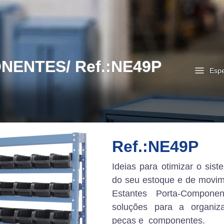
ENTES/ Ref.:NE49P
Espe
Ref.:NE49P
Ideias para otimizar o sist
do seu estoque e de movim
Estantes Porta-Compone
soluções para a organi
peças e componentes.