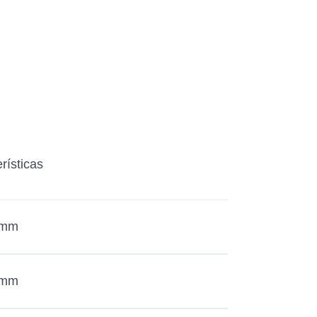
rísticas
 mm
 mm