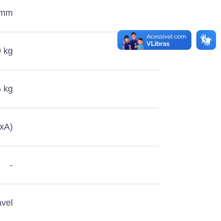
 mm
9 kg
 kg
xA)
-
ável