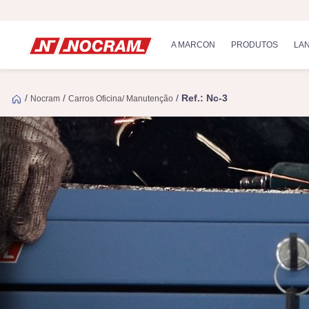
A MARCON
PRODUTOS
LA
/
/
/
Ref.: Nc-3
Nocram
Carros Oficina/ Manutenção