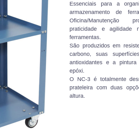
Essenciais para a organi
armazenamento de ferr
Oficina/Manutenção p
praticidade e agilidade
ferramentas.
São produzidos em resiste
carbono, suas superfíci
antioxidantes e a pintura
epóxi.
O NC-3 é totalmente des
prateleira com duas opç
altura.