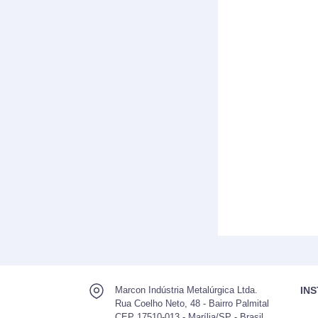
Marcon Indústria Metalúrgica Ltda.
IN
Rua Coelho Neto, 48 - Bairro Palmital
CEP 17510-013 - Marília/SP - Brasil