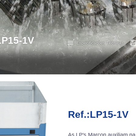
LP15-1V
Especificações Técnicas
Ref.:LP15-1V
As LP's Marcon auxiliam na