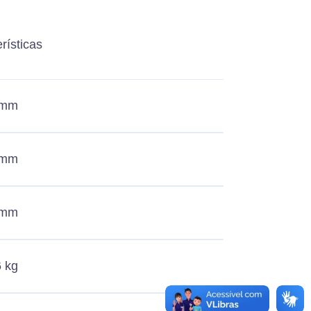
rísticas
 mm
 mm
 mm
6 kg