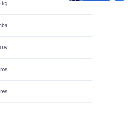
 kg
mba
10v
tros
ores