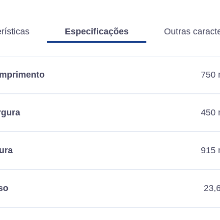
rísticas
Especificações
Outras caracte
mprimento
750
rgura
450
ura
915
so
23,