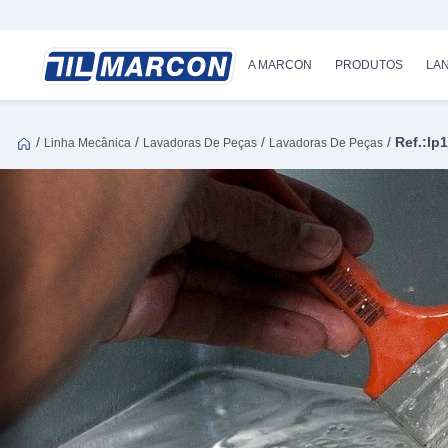
A MARCON
PRODUTOS
LA
/
/
/
/
Ref.:lp
Linha Mecânica
Lavadoras De Peças
Lavadoras De Peças