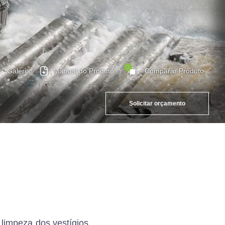
0
Galeria
Manual do Produto
Comparar Produto
Solicitar orçamento
 limpeza dos vestígios