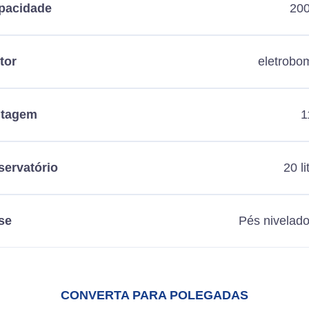
pacidade
200
tor
eletrobo
ltagem
1
servatório
20 li
se
Pés nivelad
CONVERTA PARA POLEGADAS