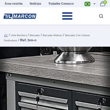
0
Área restrita
Notícias
Trabalhe Conosco
/
/
/
/
Linha Mecânica
Bancadas
Bancadas Multiuso
Bancadas Com Colunas
/
Ref.:bm-n
Parafusáveis