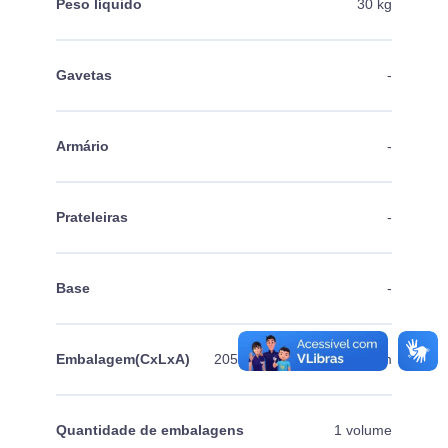
Peso líquido
30 kg
Gavetas
-
Armário
-
Prateleiras
-
Base
-
Embalagem(CxLxA)
2050mm X 650mm X 50mm
Quantidade de embalagens
1 volume