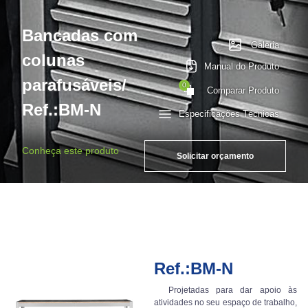
Bancadas com
Galeria
colunas
Manual do Produto
parafusáveis/
0
Comparar Produto
Ref.:BM-N
Especificações Técnicas
Conheça este produto
Solicitar orçamento
Ref.:BM-N
Projetadas para dar apoio às
atividades no seu espaço de trabalho,