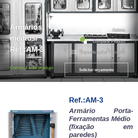
Armários
Galeria
médios/
0
Comparar Produto
Ref.:AM-3
Especificações Técnicas
Conheça este produto
Solicitar orçamento
Ref.:AM-3
Armário Porta-
Ferramentas Médio
(
fixação em
paredes)