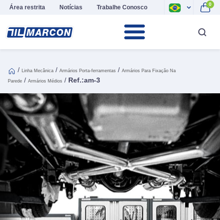
0
Área restrita
Notícias
Trabalhe Conosco
/
/
/
Linha Mecânica
Armários Porta-ferramentas
Armários Para Fixação Na
/
/
Ref.:am-3
Parede
Armários Médios