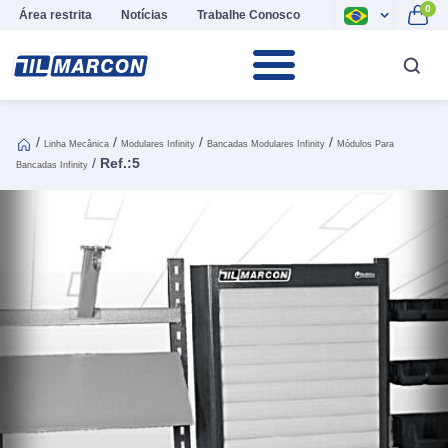
0
Área restrita
Notícias
Trabalhe Conosco
/
/
/
/
Linha Mecânica
Modulares Infinity
Bancadas Modulares Infinity
Módulos Para
/
Ref.:5
Bancadas Infinity