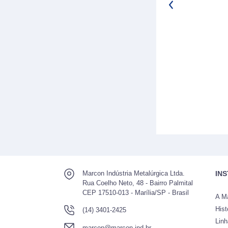
Marcon Indústria Metalúrgica Ltda.
IN
Rua Coelho Neto, 48 - Bairro Palmital
CEP 17510-013 - Marília/SP - Brasil
A M
Hist
(14) 3401-2425
Lin
marcon@marcon.ind.br