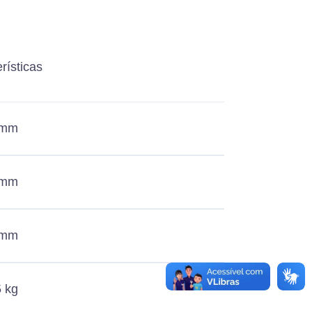
rísticas
 mm
 mm
 mm
5 kg