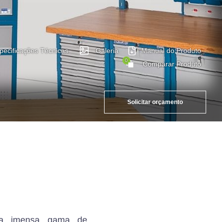
pecificações Técnicas
Galeria
Manual do Produto
0
Comparar Produto
Solicitar orçamento
 imensa gama de