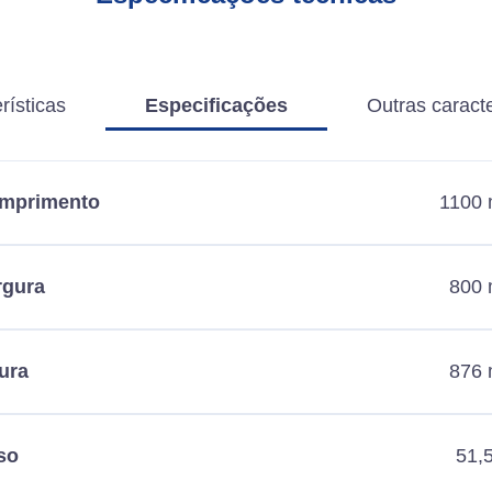
rísticas
Especificações
Outras caracte
mprimento
1100
rgura
800
ura
876
so
51,