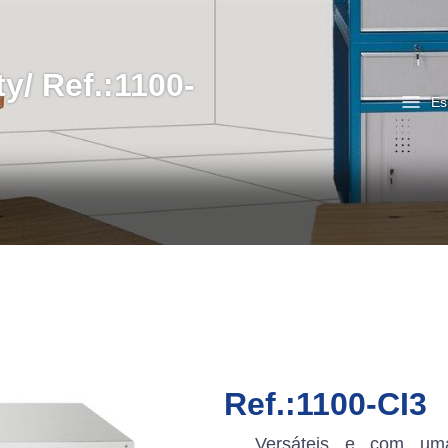
y/ Ref.:1100-
Es
Ref.:1100-CI3
Versáteis e com uma