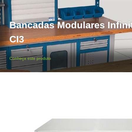
Bancadas Modulares Infinit
CI3
Conheça este produto