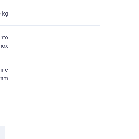
 kg
nto
inox
m e
 mm