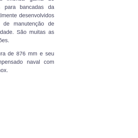
s para bancadas da
ialmente desenvolvidos
a de manutenção de
dade. São muitas as
ões.
ura de 876 mm e seu
mpensado naval com
nox.