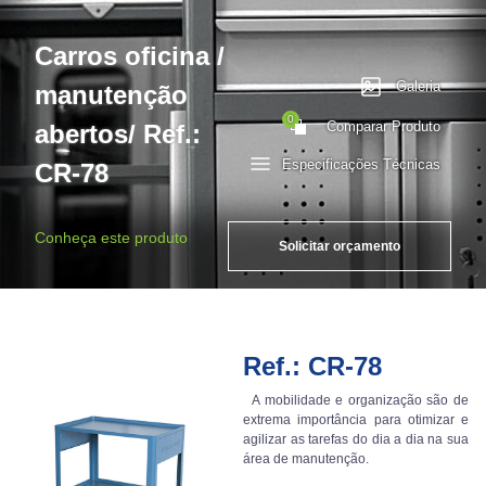
Carros oficina /
Galeria
manutenção
0
Comparar Produto
abertos/ Ref.:
Especificações Técnicas
CR-78
Conheça este produto
Solicitar orçamento
Ref.: CR-78
A mobilidade e organização são de
extrema importância para otimizar e
agilizar as tarefas do dia a dia na sua
área de manutenção.