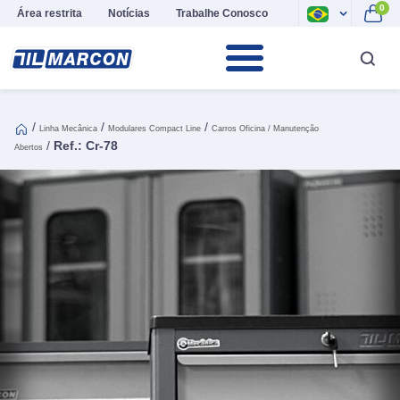
0
Área restrita
Notícias
Trabalhe Conosco
/
/
/
Linha Mecânica
Modulares Compact Line
Carros Oficina / Manutenção
/
Ref.: Cr-78
Abertos