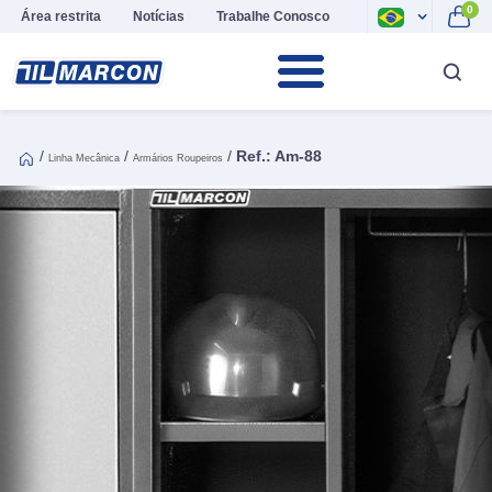
0
Área restrita
Notícias
Trabalhe Conosco
/
/
/
Ref.: Am-88
Linha Mecânica
Armários Roupeiros