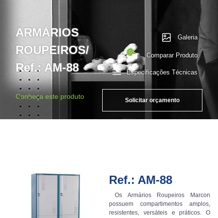
ARMÁRIOS
Galeria
ROUPEIROS/
0
Comparar Produto
Ref.: AM-88
Especificações Técnicas
Conheça este produto
Solicitar orçamento
Ref.: AM-88
Os Armários Roupeiros Marcon
possuem compartimentos amplos,
resistentes, versáteis e práticos. O