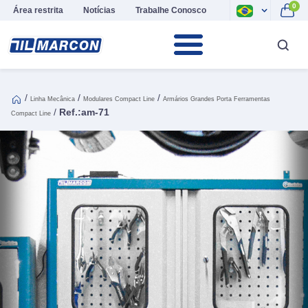
0
Área restrita
Notícias
Trabalhe Conosco
/
/
/
Linha Mecânica
Modulares Compact Line
Armários Grandes Porta Ferramentas
/
Ref.:am-71
Compact Line