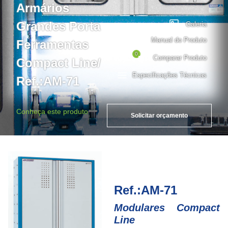
Armários
Grandes Porta
Galeria
Manual do Produto
Ferramentas
0
Comparar Produto
Compact Line/
Especificações Técnicas
Ref.:AM-71
Conheça este produto
Solicitar orçamento
Ref.:AM-71
Modulares Compact
Line