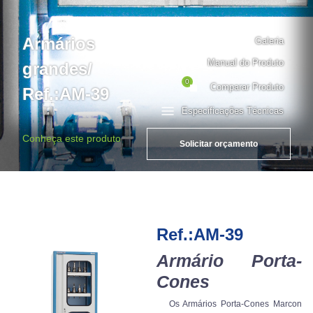
Armários
Galeria
Manual do Produto
grandes/
0
Comparar Produto
Ref.:AM-39
Especificações Técnicas
Conheça este produto
Solicitar orçamento
Ref.:AM-39
Armário Porta-
Cones
Os Armários Porta-Cones Marcon