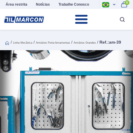
0
Área restrita
Notícias
Trabalhe Conosco
/
/
/
/
Ref.:am-39
Linha Mecânica
Armários Porta-ferramentas
Armários Grandes