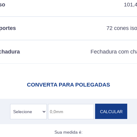
so
101,
portes
72 cones is
chadura
Fechadura com ch
CONVERTA PARA POLEGADAS
CALCULAR
Sua medida é: