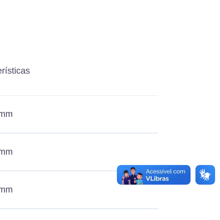
rísticas
 mm
 mm
 mm