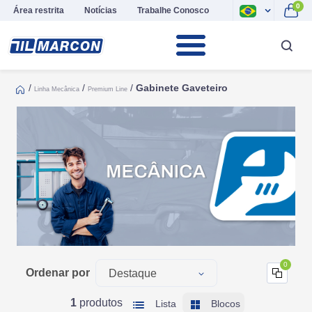
0
Área restrita
Notícias
Trabalhe Conosco
/
/
/
Gabinete Gaveteiro
Linha Mecânica
Premium Line
0
Ordenar por
Destaque
Mais Recentes
1
produtos
Lista
Blocos