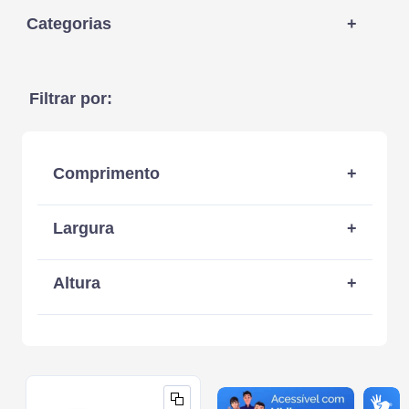
Categorias
+
Armários Porta-ferramentas (13)
Filtrar por:
Armários Porta-cones (12)
Carros Oficina/manutenção (6)
Gabinete Gaveteiro (1)
Comprimento
+
1040 mm
Largura
+
454 mm
Altura
+
568 mm