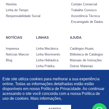
História
Contato Comercial
Linha do Tempo
Trabalhe Conosco
Responsabilidade Social
Assistência Técnica
Encarregado de Dados
NOTÍCIAS
LINHAS
AJUDA
Imprensa
Linha Mecânica
Catálogos Atuais
Notícias Marcon
Linha Movimento
Biblioteca de Catálogos
Blog
Linha Hidráulica
Manuais de Instruções
Linha Prátika
Outros Materiais
Conheça a Nocram
Este site utiliza cookies para melhorar a sua experiência
online. Todas as informações detalhadas estão estão
Desenvolvido por:
disponíveis em nosso Política de Privacidade. Ao continuar
acessando o site você concorda com a nossa Política de
Informações Legais
|
Política de Privacidade
|
Política de Cookies
uso de cookies. Mais informações,
clique aqui.
© 2021 Marcon Indústria Metalúrgica Ltda | 57.211.997/0001-46. Todos os
direitos reservados.