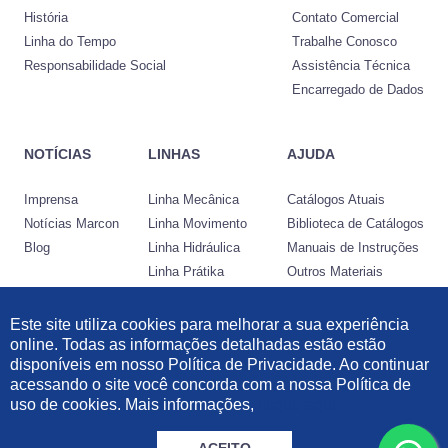
História
Contato Comercial
Linha do Tempo
Trabalhe Conosco
Responsabilidade Social
Assistência Técnica
Encarregado de Dados
NOTÍCIAS
LINHAS
AJUDA
Imprensa
Linha Mecânica
Catálogos Atuais
Notícias Marcon
Linha Movimento
Biblioteca de Catálogos
Blog
Linha Hidráulica
Manuais de Instruções
Linha Prátika
Outros Materiais
Conheça a Nocram
Este site utiliza cookies para melhorar a sua experiência
online. Todas as informações detalhadas estão estão
Desenvolvido por:
disponíveis em nosso Política de Privacidade. Ao continuar
acessando o site você concorda com a nossa Política de
Informações Legais
|
Política de Privacidade
|
Política de Cookies
uso de cookies. Mais informações,
clique aqui.
© 2021 Marcon Indústria Metalúrgica Ltda | 57.211.997/0001-46. Todos os
direitos reservados.