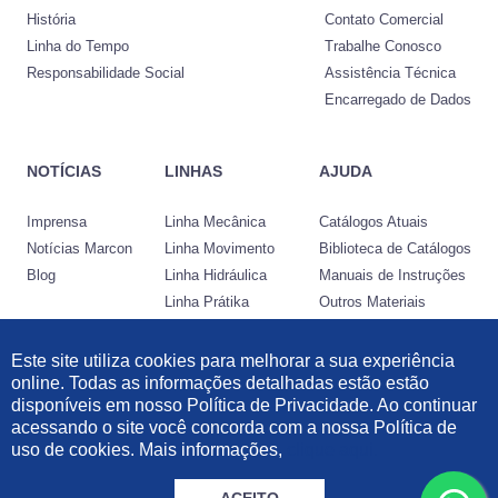
História
Contato Comercial
Linha do Tempo
Trabalhe Conosco
Responsabilidade Social
Assistência Técnica
Encarregado de Dados
NOTÍCIAS
LINHAS
AJUDA
Imprensa
Linha Mecânica
Catálogos Atuais
Notícias Marcon
Linha Movimento
Biblioteca de Catálogos
Blog
Linha Hidráulica
Manuais de Instruções
Linha Prátika
Outros Materiais
Conheça a Nocram
Este site utiliza cookies para melhorar a sua experiência
online. Todas as informações detalhadas estão estão
Desenvolvido por:
disponíveis em nosso Política de Privacidade. Ao continuar
acessando o site você concorda com a nossa Política de
Informações Legais
|
Política de Privacidade
|
Política de Cookies
uso de cookies. Mais informações,
clique aqui.
© 2021 Marcon Indústria Metalúrgica Ltda | 57.211.997/0001-46. Todos os
direitos reservados.