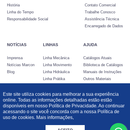
História
Contato Comercial
Linha do Tempo
Trabalhe Conosco
Responsabilidade Social
Assistência Técnica
Encarregado de Dados
NOTÍCIAS
LINHAS
AJUDA
Imprensa
Linha Mecânica
Catálogos Atuais
Notícias Marcon
Linha Movimento
Biblioteca de Catálogos
Blog
Linha Hidráulica
Manuais de Instruções
Linha Prátika
Outros Materiais
Conheça a Nocram
Este site utiliza cookies para melhorar a sua experiência
online. Todas as informações detalhadas estão estão
Desenvolvido por:
disponíveis em nosso Política de Privacidade. Ao continuar
acessando o site você concorda com a nossa Política de
Informações Legais
|
Política de Privacidade
|
Política de Cookies
uso de cookies. Mais informações,
clique aqui.
© 2021 Marcon Indústria Metalúrgica Ltda | 57.211.997/0001-46. Todos os
direitos reservados.