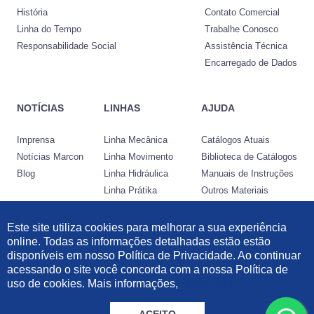
História
Contato Comercial
Linha do Tempo
Trabalhe Conosco
Responsabilidade Social
Assistência Técnica
Encarregado de Dados
NOTÍCIAS
LINHAS
AJUDA
Imprensa
Linha Mecânica
Catálogos Atuais
Notícias Marcon
Linha Movimento
Biblioteca de Catálogos
Blog
Linha Hidráulica
Manuais de Instruções
Linha Prátika
Outros Materiais
Conheça a Nocram
Este site utiliza cookies para melhorar a sua experiência
online. Todas as informações detalhadas estão estão
Desenvolvido por:
disponíveis em nosso Política de Privacidade. Ao continuar
acessando o site você concorda com a nossa Política de
Informações Legais
|
Política de Privacidade
|
Política de Cookies
uso de cookies. Mais informações,
clique aqui.
© 2021 Marcon Indústria Metalúrgica Ltda | 57.211.997/0001-46. Todos os
direitos reservados.