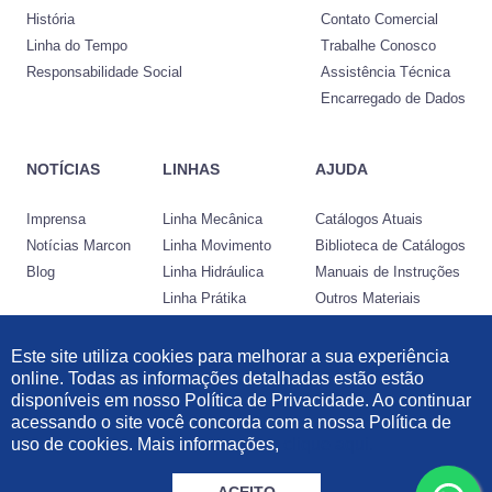
História
Contato Comercial
Linha do Tempo
Trabalhe Conosco
Responsabilidade Social
Assistência Técnica
Encarregado de Dados
NOTÍCIAS
LINHAS
AJUDA
Imprensa
Linha Mecânica
Catálogos Atuais
Notícias Marcon
Linha Movimento
Biblioteca de Catálogos
Blog
Linha Hidráulica
Manuais de Instruções
Linha Prátika
Outros Materiais
Conheça a Nocram
Este site utiliza cookies para melhorar a sua experiência
online. Todas as informações detalhadas estão estão
Desenvolvido por:
disponíveis em nosso Política de Privacidade. Ao continuar
acessando o site você concorda com a nossa Política de
Informações Legais
|
Política de Privacidade
|
Política de Cookies
uso de cookies. Mais informações,
clique aqui.
© 2021 Marcon Indústria Metalúrgica Ltda | 57.211.997/0001-46. Todos os
direitos reservados.