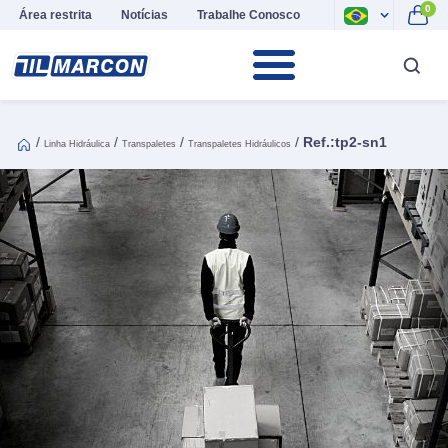
0
Área restrita
Notícias
Trabalhe Conosco
/
/
/
/
Ref.:tp2-sn1
Linha Hidráulica
Transpaletes
Transpaletes Hidráulicos