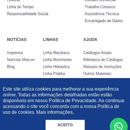
Linha do Tempo
Trabalhe Conosco
Responsabilidade Social
Assistência Técnica
Encarregado de Dados
NOTÍCIAS
LINHAS
AJUDA
Imprensa
Linha Mecânica
Catálogos Atuais
Notícias Marcon
Linha Movimento
Biblioteca de Catálogos
Blog
Linha Hidráulica
Manuais de Instruções
Linha Prátika
Outros Materiais
Conheça a Nocram
Este site utiliza cookies para melhorar a sua experiência
online. Todas as informações detalhadas estão estão
Desenvolvido por:
disponíveis em nosso Política de Privacidade. Ao continuar
acessando o site você concorda com a nossa Política de
Informações Legais
|
Política de Privacidade
|
Política de Cookies
uso de cookies. Mais informações,
clique aqui.
© 2021 Marcon Indústria Metalúrgica Ltda | 57.211.997/0001-46. Todos os
direitos reservados.
ACEITO