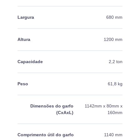
Largura
680 mm
Altura
1200 mm
Capacidade
2,2 ton
Peso
61,8 kg
Dimensões do garfo
1142mm x 80mm x
(CxAxL)
160mm
Comprimento útil do garfo
1140 mm