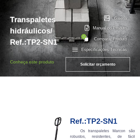
Transpaletes
Galeria
Manual do Produto
hidráulicos/
0
Comparar Produto
Ref.:TP2-SN1
Especificações Técnicas
Conheça este produto
Solicitar orçamento
Ref.:TP2-SN1
Os transpaletes Marcon são
robustos, resistentes, de fácil