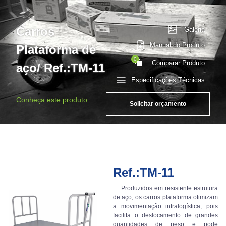
Carros
Galeria
Manual do Produto
Plataforma de
0
Comparar Produto
aço/ Ref.:TM-11
Especificações Técnicas
Conheça este produto
Solicitar orçamento
Ref.:TM-11
Produzidos em resistente estrutura
de aço, os carros plataforma otimizam
a movimentação intralogística, pois
facilita o deslocamento de grandes
quantidades de peso e pode