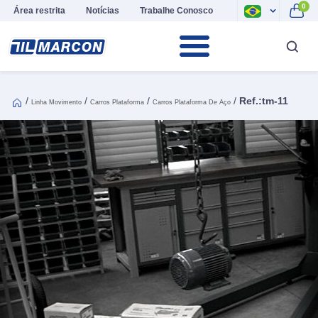
0
Área restrita
Notícias
Trabalhe Conosco
/
/
/
/
Ref.:tm-11
Linha Movimento
Carros Plataforma
Carros Plataforma De Aço