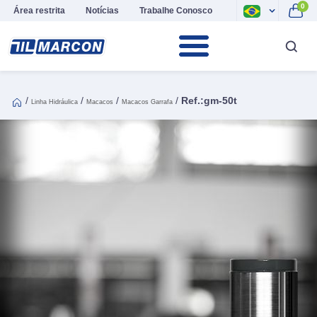
0
Área restrita
Notícias
Trabalhe Conosco
/
/
/
/
Ref.:gm-50t
Linha Hidráulica
Macacos
Macacos Garrafa