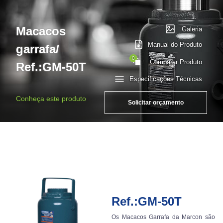
Macacos
Galeria
Manual do Produto
garrafa/
0
Comparar Produto
Ref.:GM-50T
Especificações Técnicas
Conheça este produto
Solicitar orçamento
Ref.:GM-50T
Os Macacos Garrafa da Marcon são