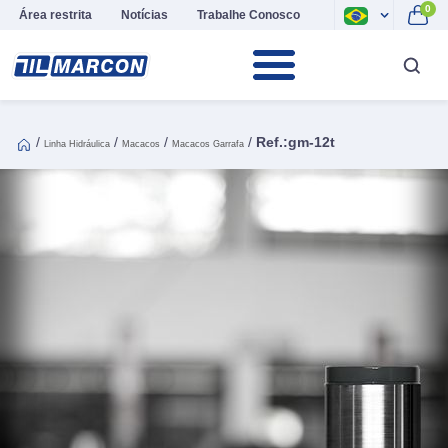
0
Área restrita
Notícias
Trabalhe Conosco
/
/
/
/
Ref.:gm-12t
Linha Hidráulica
Macacos
Macacos Garrafa