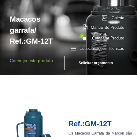
Macacos
Galeria
Manual do Produto
garrafa/
0
Comparar Produto
Ref.:GM-12T
Especificações Técnicas
Conheça este produto
Solicitar orçamento
Ref.:GM-12T
Os Macacos Garrafa da Marcon são