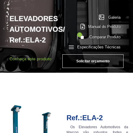
ELEVADORES
Galeria
Manual do Produto
AUTOMOTIVOS/
0
Comparar Produto
Ref.:ELA-2
Especificações Técnicas
Conheça este produto
Solicitar orçamento
Ref.:ELA-2
Os Elevadores Automotivos da
Marcon são robustos, fortes e