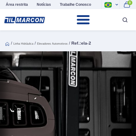
0
Área restrita
Notícias
Trabalhe Conosco
/
/
/
Ref.:ela-2
Linha Hidráulica
Elevadores Automotivos