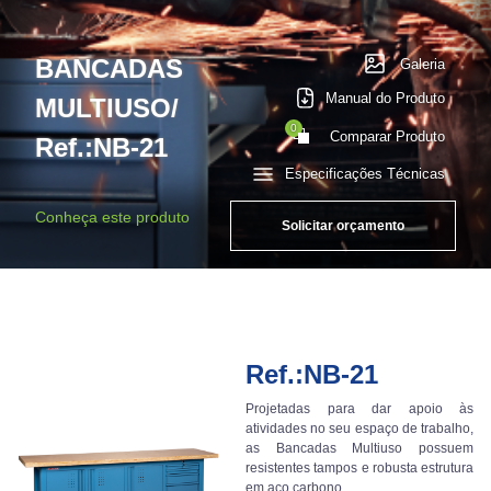
BANCADAS
Galeria
Manual do Produto
MULTIUSO/
0
Comparar Produto
Ref.:NB-21
Especificações Técnicas
Conheça este produto
Solicitar orçamento
Ref.:NB-21
Projetadas para dar apoio às
atividades no seu espaço de trabalho,
as Bancadas Multiuso possuem
resistentes tampos e robusta estrutura
em aço carbono.