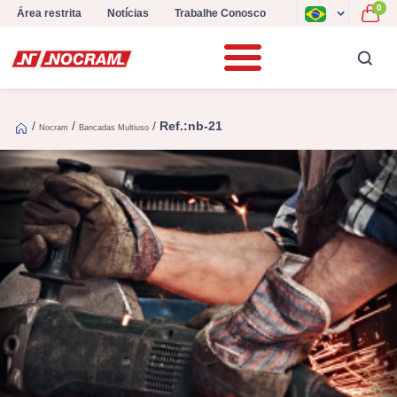
0
Área restrita
Notícias
Trabalhe Conosco
/
/
/
Ref.:nb-21
Nocram
Bancadas Multiuso