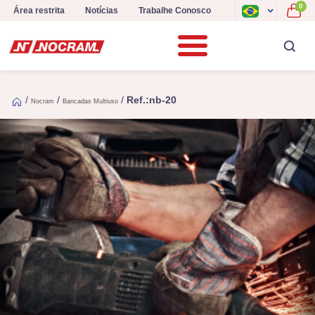
0
Área restrita
Notícias
Trabalhe Conosco
/
/
/
Ref.:nb-20
Nocram
Bancadas Multiuso