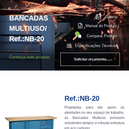
BANCADAS
Galeria
Manual do Produto
MULTIUSO/
0
Comparar Produto
Ref.:NB-20
Especificações Técnicas
Conheça este produto
Solicitar orçamento
Ref.:NB-20
Projetadas para dar apoio às
atividades no seu espaço de trabalho,
as Bancadas Multiuso possuem
resistentes tampos e robusta estrutura
em aço carbono.