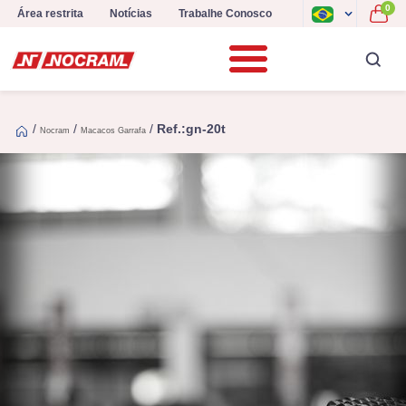
0
Área restrita
Notícias
Trabalhe Conosco
/
/
/
Ref.:gn-20t
Nocram
Macacos Garrafa