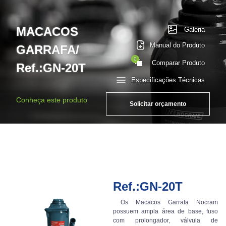
MACACOS
Galeria
Manual do Produto
GARRAFA/
0
Comparar Produto
Ref.:GN-20T
Especificações Técnicas
Conheça este produto
Solicitar orçamento
Ref.:GN-20T
Os Macacos Garrafa Nocram
possuem ampla área de base, fuso
com prolongador, válvula de