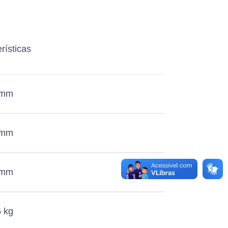
rísticas
 mm
 mm
 mm
 kg