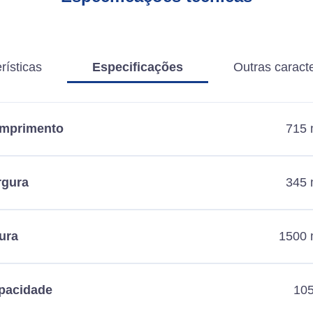
rísticas
Especificações
Outras caracte
mprimento
715
rgura
345
ura
1500
pacidade
105