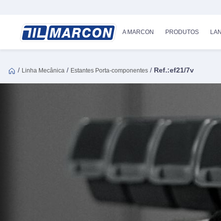
A MARCON
PRODUTOS
LA
/
/
/
Ref.:ef21/7v
Linha Mecânica
Estantes Porta-componentes