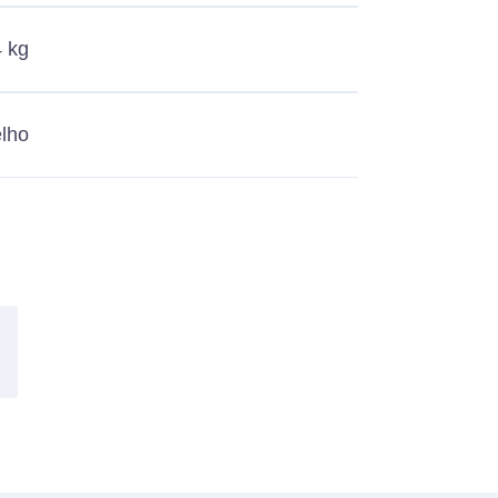
4 kg
elho