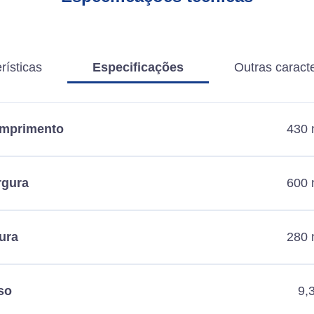
rísticas
Especificações
Outras caracte
mprimento
430
rgura
600
ura
280
so
9,