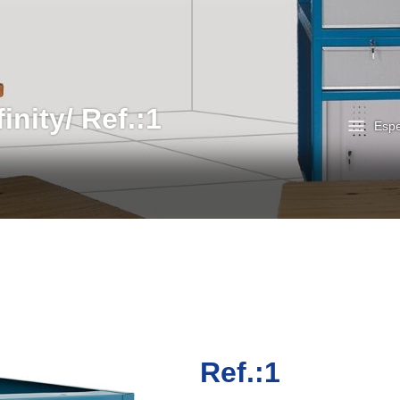
nity/ Ref.:1
Espe
Ref.:1