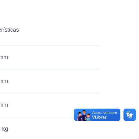
rísticas
 mm
 mm
 mm
3 kg