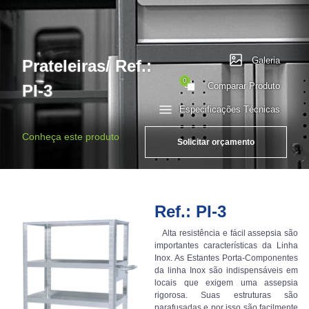
Galeria
Prateleiras/ Ref.:
0
Comparar Produto
PI-3
Especificações Técnicas
Conheça este produto
Solicitar orçamento
Ref.: PI-3
Alta resistência e fácil assepsia são
importantes características da Linha
Inox. As Estantes Porta-Componentes
da linha Inox são indispensáveis em
locais que exigem uma assepsia
rigorosa. Suas estruturas são
parafusadas e por isso são facilmente