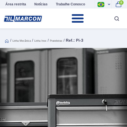
0
Área restrita
Notícias
Trabalhe Conosco
/
/
/
/
Ref.: Pi-3
Linha Mecânica
Linha Inox
Prateleiras