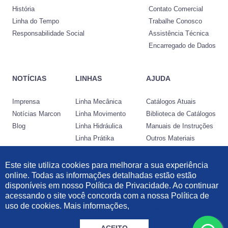
História
Contato Comercial
Linha do Tempo
Trabalhe Conosco
Responsabilidade Social
Assistência Técnica
Encarregado de Dados
NOTÍCIAS
LINHAS
AJUDA
Imprensa
Linha Mecânica
Catálogos Atuais
Notícias Marcon
Linha Movimento
Biblioteca de Catálogos
Blog
Linha Hidráulica
Manuais de Instruções
Linha Prátika
Outros Materiais
Conheça a Nocram
Este site utiliza cookies para melhorar a sua experiência
online. Todas as informações detalhadas estão estão
Desenvolvido por:
disponíveis em nosso Política de Privacidade. Ao continuar
acessando o site você concorda com a nossa Política de
Informações Legais
|
Política de Privacidade
|
Política de Cookies
uso de cookies. Mais informações,
clique aqui.
© 2021 Marcon Indústria Metalúrgica Ltda | 57.211.997/0001-46. Todos os
direitos reservados.