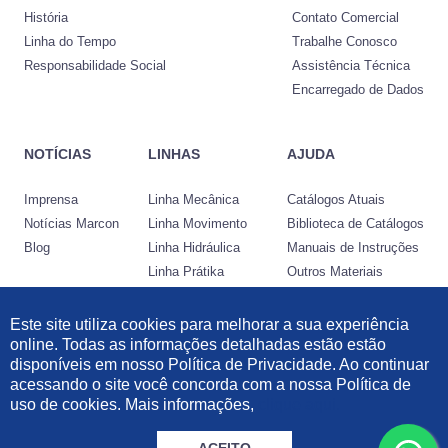
História
Contato Comercial
Linha do Tempo
Trabalhe Conosco
Responsabilidade Social
Assistência Técnica
Encarregado de Dados
NOTÍCIAS
LINHAS
AJUDA
Imprensa
Linha Mecânica
Catálogos Atuais
Notícias Marcon
Linha Movimento
Biblioteca de Catálogos
Blog
Linha Hidráulica
Manuais de Instruções
Linha Prátika
Outros Materiais
Conheça a Nocram
Este site utiliza cookies para melhorar a sua experiência
online. Todas as informações detalhadas estão estão
Desenvolvido por:
disponíveis em nosso Política de Privacidade. Ao continuar
acessando o site você concorda com a nossa Política de
Informações Legais
|
Política de Privacidade
|
Política de Cookies
uso de cookies. Mais informações,
clique aqui.
© 2021 Marcon Indústria Metalúrgica Ltda | 57.211.997/0001-46. Todos os
direitos reservados.