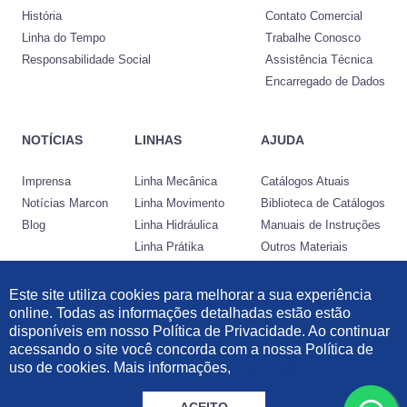
História
Contato Comercial
Linha do Tempo
Trabalhe Conosco
Responsabilidade Social
Assistência Técnica
Encarregado de Dados
NOTÍCIAS
LINHAS
AJUDA
Imprensa
Linha Mecânica
Catálogos Atuais
Notícias Marcon
Linha Movimento
Biblioteca de Catálogos
Blog
Linha Hidráulica
Manuais de Instruções
Linha Prátika
Outros Materiais
Conheça a Nocram
Este site utiliza cookies para melhorar a sua experiência
online. Todas as informações detalhadas estão estão
Desenvolvido por:
disponíveis em nosso Política de Privacidade. Ao continuar
acessando o site você concorda com a nossa Política de
Informações Legais
|
Política de Privacidade
|
Política de Cookies
uso de cookies. Mais informações,
clique aqui.
© 2021 Marcon Indústria Metalúrgica Ltda | 57.211.997/0001-46. Todos os
direitos reservados.