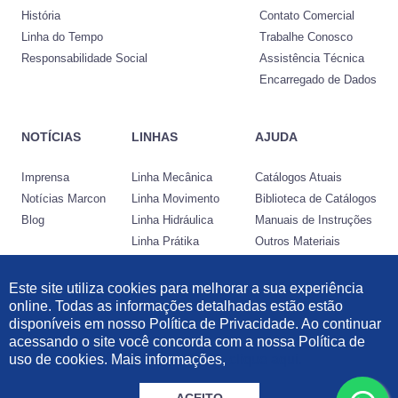
História
Contato Comercial
Linha do Tempo
Trabalhe Conosco
Responsabilidade Social
Assistência Técnica
Encarregado de Dados
NOTÍCIAS
LINHAS
AJUDA
Imprensa
Linha Mecânica
Catálogos Atuais
Notícias Marcon
Linha Movimento
Biblioteca de Catálogos
Blog
Linha Hidráulica
Manuais de Instruções
Linha Prátika
Outros Materiais
Conheça a Nocram
Este site utiliza cookies para melhorar a sua experiência
online. Todas as informações detalhadas estão estão
Desenvolvido por:
disponíveis em nosso Política de Privacidade. Ao continuar
acessando o site você concorda com a nossa Política de
Informações Legais
|
Política de Privacidade
|
Política de Cookies
uso de cookies. Mais informações,
clique aqui.
© 2021 Marcon Indústria Metalúrgica Ltda | 57.211.997/0001-46. Todos os
direitos reservados.