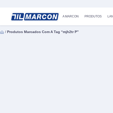
A MARCON
PRODUTOS
LA
/
Produtos Marcados Com A Tag “mjh2tr P”